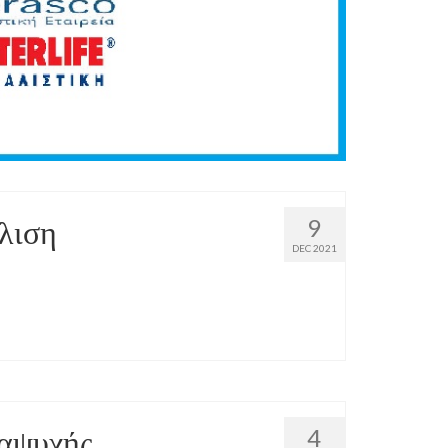
λιση
9
DEC 2021
ναψυχής
4