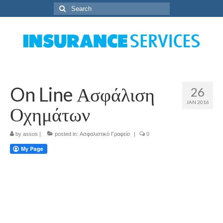
Search
for:
On Line Ασφάλιση
26
JAN 2016
Οχημάτων
by
assos
|
posted in:
Ασφαλιστικό Γραφείο
|
0